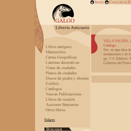
VILLA VALDÉS, 
Catálogo..
Enc. en tapa dura de
instalaciones y de l
pp.+1 h. Editores: 
Gobierno del Princi
Enlaces