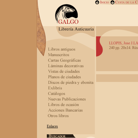
LLOPIS, Jose J.LA
240 pp. 20x14. Rúst
Enlaces