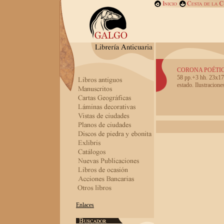
CORONA POÉTIC
58 pp.+3 hh. 23x17.
estado. Ilustracione
Enlaces