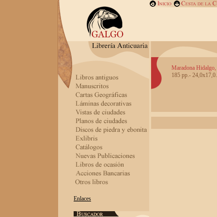
Maradona Hidalgo, 
185 pp.- 24,0x17,0.
Enlaces