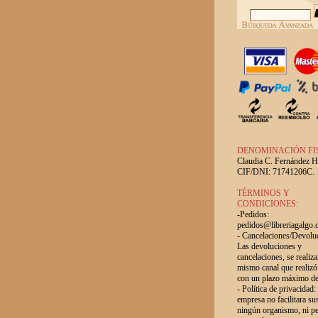
DENOMINACIÓN FI
Claudia C. Fernández H
CIF/DNI: 71741206C.
TÉRMINOS Y
CONDICIONES:
-Pedidos:
pedidos@libreriagalgo
- Cancelaciones/Devolu
Las devoluciones y
cancelaciones, se realiza
mismo canal que realizó
con un plazo máximo de
- Política de privacidad:
empresa no facilitara su
ningún organismo, ni p