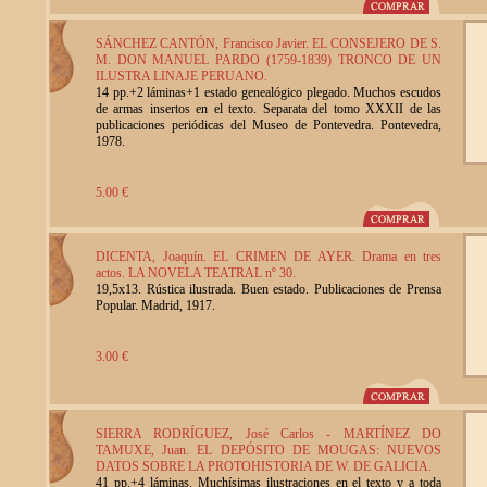
SÁNCHEZ CANTÓN, Francisco Javier. EL CONSEJERO DE S.
M. DON MANUEL PARDO (1759-1839) TRONCO DE UN
ILUSTRA LINAJE PERUANO.
14 pp.+2 láminas+1 estado genealógico plegado. Muchos escudos
de armas insertos en el texto. Separata del tomo XXXII de las
publicaciones periódicas del Museo de Pontevedra. Pontevedra,
1978.
5.00 €
DICENTA, Joaquín. EL CRIMEN DE AYER. Drama en tres
actos. LA NOVELA TEATRAL nº 30.
19,5x13. Rústica ilustrada. Buen estado. Publicaciones de Prensa
Popular. Madrid, 1917.
3.00 €
SIERRA RODRÍGUEZ, José Carlos - MARTÍNEZ DO
TAMUXE, Juan. EL DEPÓSITO DE MOUGAS: NUEVOS
DATOS SOBRE LA PROTOHISTORIA DE W. DE GALICIA.
41 pp.+4 láminas. Muchísimas ilustraciones en el texto y a toda