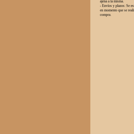
ajena a la misma.
- Envíos y plazos: Se es
en momento que se reali
compra.