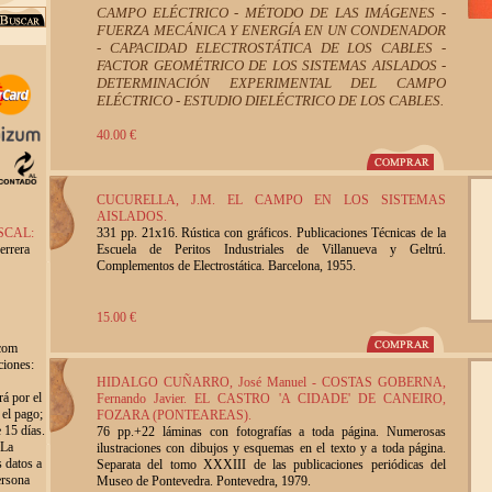
CAMPO ELÉCTRICO - MÉTODO DE LAS IMÁGENES -
FUERZA MECÁNICA Y ENERGÍA EN UN CONDENADOR
- CAPACIDAD ELECTROSTÁTICA DE LOS CABLES -
FACTOR GEOMÉTRICO DE LOS SISTEMAS AISLADOS -
DETERMINACIÓN EXPERIMENTAL DEL CAMPO
ELÉCTRICO - ESTUDIO DIELÉCTRICO DE LOS CABLES.
40.00 €
CUCURELLA, J.M. EL CAMPO EN LOS SISTEMAS
AISLADOS.
SCAL:
331 pp. 21x16. Rústica con gráficos. Publicaciones Técnicas de la
errera
Escuela de Peritos Industriales de Villanueva y Geltrú.
Complementos de Electrostática. Barcelona, 1955.
15.00 €
.com
ciones:
HIDALGO CUÑARRO, José Manuel - COSTAS GOBERNA,
rá por el
Fernando Javier. EL CASTRO 'A CIDADE' DE CANEIRO,
 el pago;
FOZARA (PONTEAREAS).
 15 días.
76 pp.+22 láminas con fotografías a toda página. Numerosas
 La
ilustraciones con dibujos y esquemas en el texto y a toda página.
s datos a
Separata del tomo XXXIII de las publicaciones periódicas del
ersona
Museo de Pontevedra. Pontevedra, 1979.